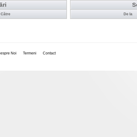
ări
S
Către
De la
espre Noi
Termeni
Contact