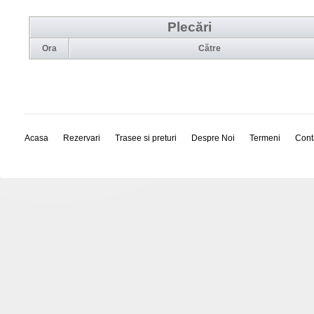
Plecări
Ora
Către
Acasa
Rezervari
Trasee si preturi
Despre Noi
Termeni
Cont