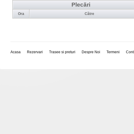
Plecări
Ora
Către
Acasa
Rezervari
Trasee si preturi
Despre Noi
Termeni
Cont